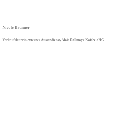
Nicole Brunner
Verkaufsleiterin externer Aussendienst, Alois Dallmayr Kaffee oHG
Albert-Einstein-Ring 24
14532 Kleinmachnow